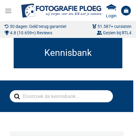
Ga
naar
Login
inhoud
30 dagen: Geld terug garantie!
51.587+ cursisten
4.8 (10.659+) Reviews
Gezien bij RTL4
Search
For