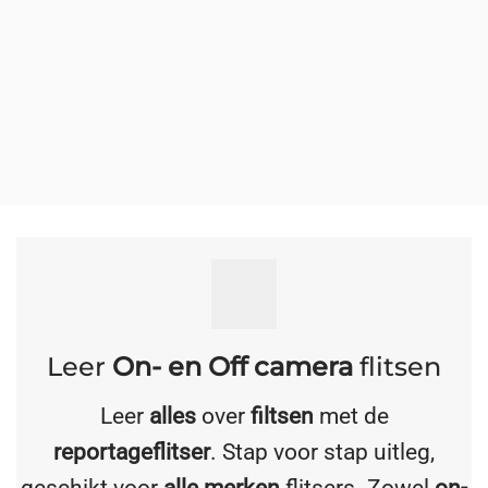
Leer
On- en Off camera
flitsen
Leer
alles
over
filtsen
met de
reportageflitser
. Stap voor stap uitleg,
geschikt voor
alle merken
flitsers. Zowel
on-