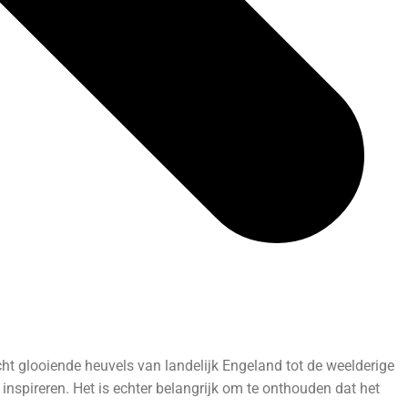
ht glooiende heuvels van landelijk Engeland tot de weelderige
 inspireren. Het is echter belangrijk om te onthouden dat het