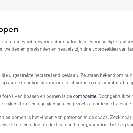
appen
natuur dat wordt gevormd door natuurlijke en menselijke factore
n, weiden en graslanden en heuvels zijn drie voorbeelden van 
e uitgestrekte hectare land beslaan. Ze staan bekend om hun d
t op aarde door koolstofdioxide te absorberen en zuurstof af te
e foto’s van bossen en bomen is de
compositie
. Door gebruik te
e kijkers trekt en tegelijkertijd een gevoel van orde in chaos uitst
sen en bomen is het vinden van patronen in de chaos. Zoek naar 
eresse te creëren door middel van herhaling, waardoor het oog van