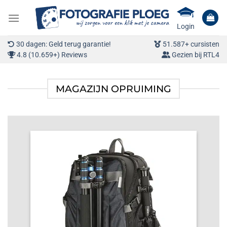
Ga
naar
Login
inhoud
30 dagen: Geld terug garantie!
51.587+ cursisten
4.8 (10.659+) Reviews
Gezien bij RTL4
MAGAZIJN OPRUIMING