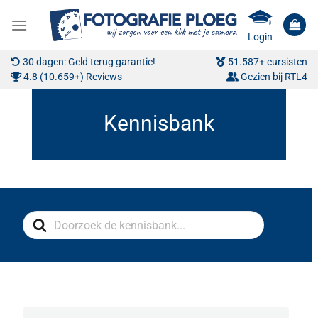
Ga
naar
Login
inhoud
30 dagen: Geld terug garantie!
51.587+ cursisten
4.8 (10.659+) Reviews
Gezien bij RTL4
Search
For