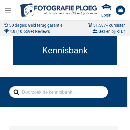
Ga
naar
Login
inhoud
30 dagen: Geld terug garantie!
51.587+ cursisten
4.8 (10.659+) Reviews
Gezien bij RTL4
Search
For