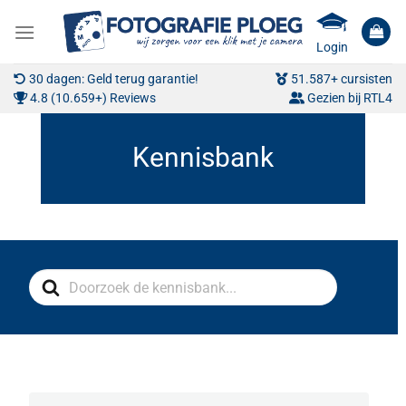
Ga
naar
Login
inhoud
30 dagen: Geld terug garantie!
51.587+ cursisten
4.8 (10.659+) Reviews
Gezien bij RTL4
Search
For