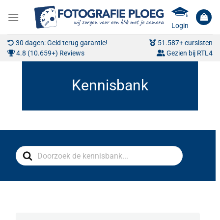
Ga
naar
Login
inhoud
30 dagen: Geld terug garantie!
51.587+ cursisten
4.8 (10.659+) Reviews
Gezien bij RTL4
Search
For