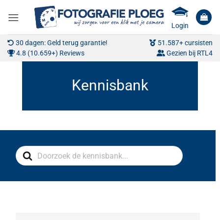
Ga
naar
Login
inhoud
30 dagen: Geld terug garantie!
51.587+ cursisten
4.8 (10.659+) Reviews
Gezien bij RTL4
Search
For