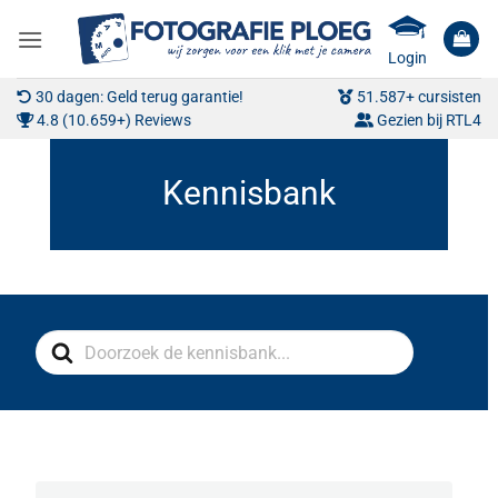
Ga
naar
Login
inhoud
30 dagen: Geld terug garantie!
51.587+ cursisten
4.8 (10.659+) Reviews
Gezien bij RTL4
Search
For