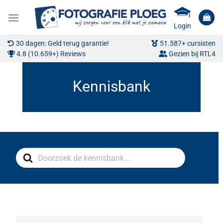
Ga
naar
Login
inhoud
30 dagen: Geld terug garantie!
51.587+ cursisten
4.8 (10.659+) Reviews
Gezien bij RTL4
Search
For