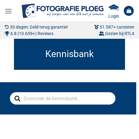
Ga
naar
Login
inhoud
30 dagen: Geld terug garantie!
51.587+ cursisten
4.8 (10.659+) Reviews
Gezien bij RTL4
Search
For