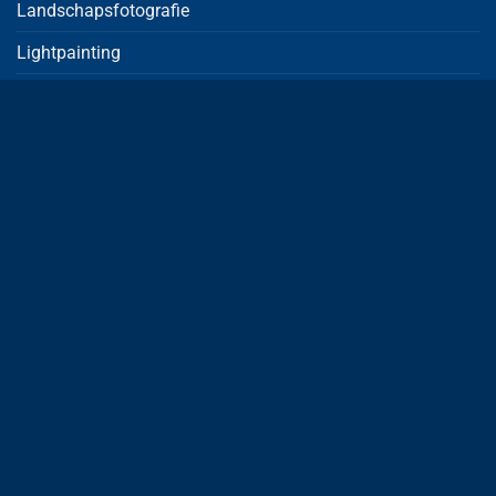
Landschapsfotografie
Lightpainting
Macrofotografie
Nachtfotografie
Portretfotografie
Smartphone fotografie
OVER FOTOGRAFIE PLOEG
Kennisbank
Over ons
Gespreid betalen
Sponsoring – MVO