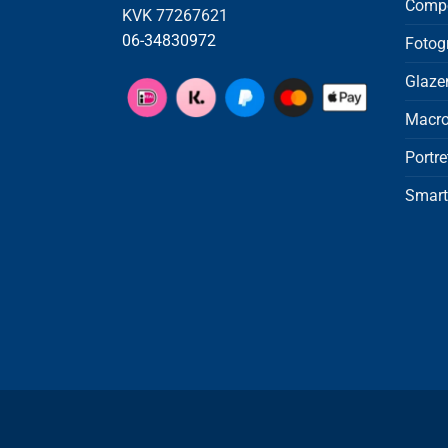
Compo
KVK 77267621
06-34830972
Fotog
Glaze
Macro
Portre
Smart