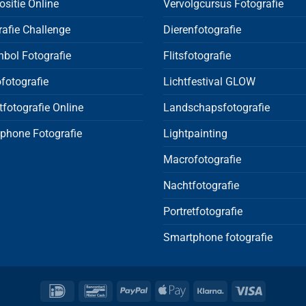
sitie Online
Vervolgcursus Fotografie
rafie Challenge
Dierenfotografie
nbol Fotografie
Flitsfotografie
fotografie
Lichtfestival GLOW
tfotografie Online
Landschapsfotografie
phone Fotografie
Lightpainting
Macrofotografie
Nachtfotografie
Portretfotografie
Smartphone fotografie
IDeal
Bancontact
PayPal
Apple
Klarna
Visa
Pay