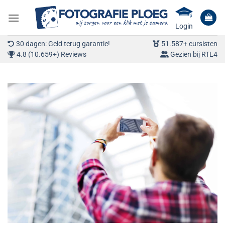
Ga
naar
Login
inhoud
30 dagen: Geld terug garantie!
51.587+ cursisten
4.8 (10.659+) Reviews
Gezien bij RTL4