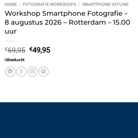
HOME
/
FOTOGRAFIE WORKSHOPS
/
SMARTPHONE OFFLINE
Workshop Smartphone Fotografie –
8 augustus 2026 – Rotterdam – 15.00
uur
Oorspronkelijke
Huidige
€
69,95
€
49,95
prijs
prijs
Uitverkocht
was:
is:
€69,95.
€49,95.