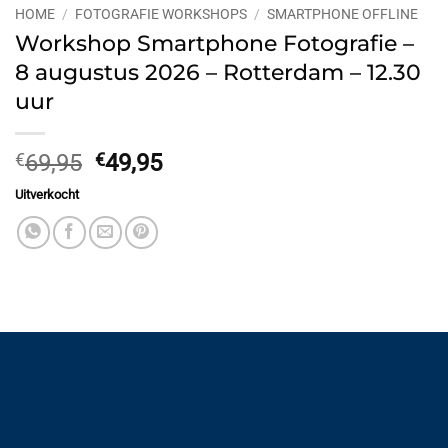
HOME
/
FOTOGRAFIE WORKSHOPS
/
SMARTPHONE OFFLINE
Workshop Smartphone Fotografie –
8 augustus 2026 – Rotterdam – 12.30
uur
Oorspronkelijke
Huidige
€
69,95
€
49,95
prijs
prijs
Uitverkocht
was:
is:
€69,95.
€49,95.