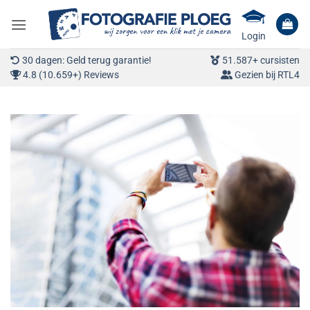
Ga
naar
Login
inhoud
30 dagen: Geld terug garantie!
51.587+ cursisten
4.8 (10.659+) Reviews
Gezien bij RTL4