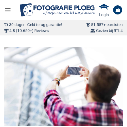
Ga
naar
Login
inhoud
30 dagen: Geld terug garantie!
51.587+ cursisten
4.8 (10.659+) Reviews
Gezien bij RTL4