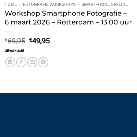
HOME
/
FOTOGRAFIE WORKSHOPS
/
SMARTPHONE OFFLINE
Workshop Smartphone Fotografie –
6 maart 2026 – Rotterdam – 13.00 uur
Oorspronkelijke
Huidige
€
69,95
€
49,95
prijs
prijs
Uitverkocht
was:
is:
€69,95.
€49,95.