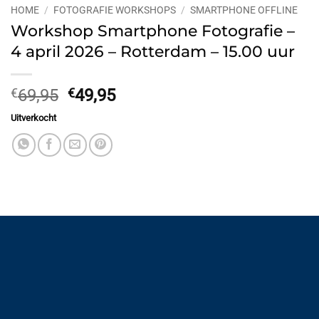
HOME
/
FOTOGRAFIE WORKSHOPS
/
SMARTPHONE OFFLINE
Workshop Smartphone Fotografie –
4 april 2026 – Rotterdam – 15.00 uur
Oorspronkelijke
Huidige
€
69,95
€
49,95
prijs
prijs
Uitverkocht
was:
is:
€69,95.
€49,95.