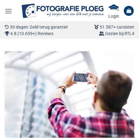
Ga
naar
Login
inhoud
30 dagen: Geld terug garantie!
51.587+ cursisten
4.8 (10.659+) Reviews
Gezien bij RTL4