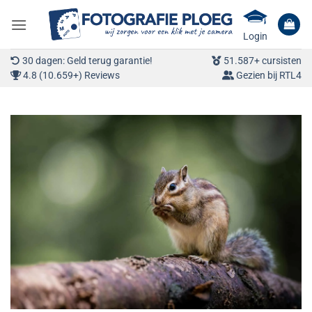
Ga
naar
Login
inhoud
30 dagen: Geld terug garantie!
51.587+ cursisten
4.8 (10.659+) Reviews
Gezien bij RTL4