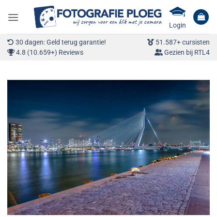
Ga
naar
Login
inhoud
30 dagen: Geld terug garantie!
51.587+ cursisten
4.8 (10.659+) Reviews
Gezien bij RTL4