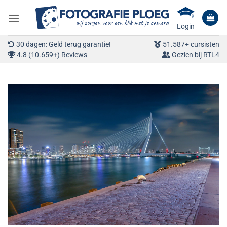
Ga
naar
Login
inhoud
30 dagen: Geld terug garantie!
51.587+ cursisten
4.8 (10.659+) Reviews
Gezien bij RTL4