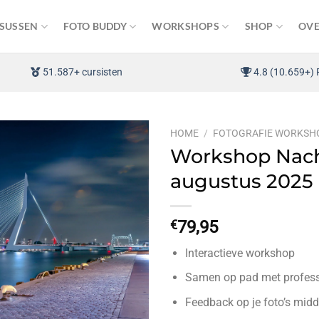
SUSSEN
FOTO BUDDY
WORKSHOPS
SHOP
OVE
51.587+ cursisten
4.8 (10.659+) 
HOME
/
FOTOGRAFIE WORKSH
Workshop Nacht
augustus 2025
€
79,95
Interactieve workshop
Samen op pad met professi
Feedback op je foto’s midd