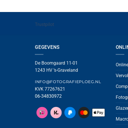
Trustpilot
GEGEVENS
ONLI
De Boomgaard 11-01
Onlin
1243 HV ’s-Graveland
Vervo
INFO@FOTOGRAFIEPLOEG.NL
Compo
KVK 77267621
06-34830972
Fotog
Glaze
Macro