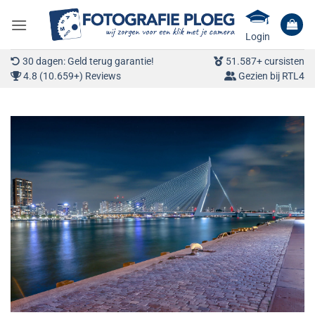
Ga
naar
Login
inhoud
30 dagen: Geld terug garantie!
51.587+ cursisten
4.8 (10.659+) Reviews
Gezien bij RTL4