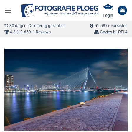
Ga
naar
Login
inhoud
30 dagen: Geld terug garantie!
51.587+ cursisten
4.8 (10.659+) Reviews
Gezien bij RTL4