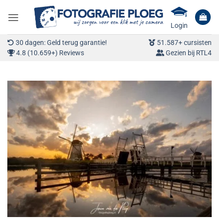
Ga
naar
Login
inhoud
30 dagen: Geld terug garantie!
51.587+ cursisten
4.8 (10.659+) Reviews
Gezien bij RTL4