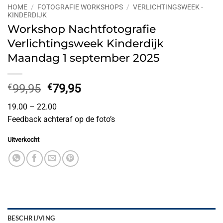
HOME
/
FOTOGRAFIE WORKSHOPS
/
VERLICHTINGSWEEK -
KINDERDIJK
Workshop Nachtfotografie
Verlichtingsweek Kinderdijk
Maandag 1 september 2025
Oorspronkelijke
Huidige
€
99,95
€
79,95
prijs
prijs
19.00 – 22.00
was:
is:
Feedback achteraf op de foto’s
€99,95.
€79,95.
Uitverkocht
BESCHRIJVING