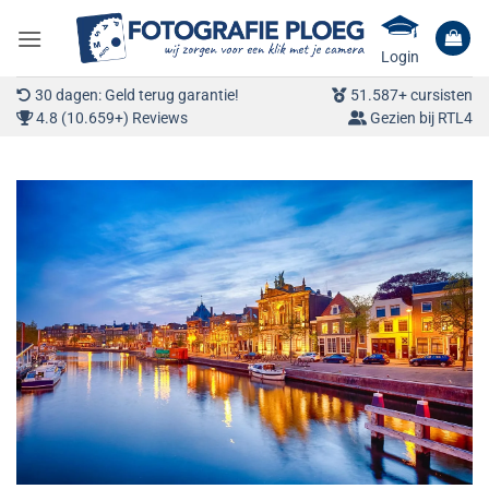
Ga
naar
Login
inhoud
30 dagen: Geld terug garantie!
51.587+ cursisten
4.8 (10.659+) Reviews
Gezien bij RTL4