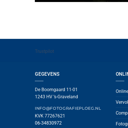
Trustpilot
GEGEVENS
ONLI
De Boomgaard 11-01
Onlin
1243 HV ’s-Graveland
Vervo
INFO@FOTOGRAFIEPLOEG.NL
Compo
KVK 77267621
06-34830972
Fotog