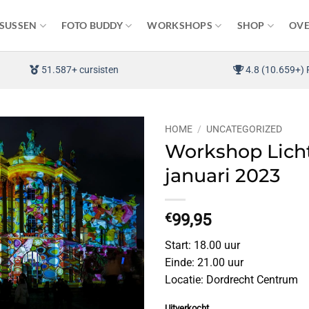
SUSSEN
FOTO BUDDY
WORKSHOPS
SHOP
OVE
51.587+ cursisten
4.8 (10.659+) 
HOME
/
UNCATEGORIZED
Workshop Lichtf
januari 2023
€
99,95
Start: 18.00 uur
Einde: 21.00 uur
Locatie: Dordrecht Centrum
Uitverkocht