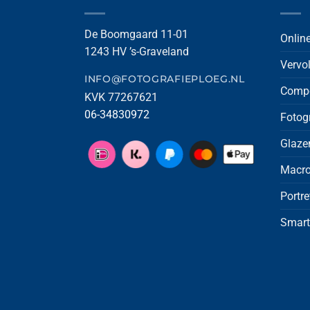
De Boomgaard 11-01
Onlin
1243 HV ’s-Graveland
Vervo
INFO@FOTOGRAFIEPLOEG.NL
Compo
KVK 77267621
06-34830972
Fotog
Glaze
Macro
Portre
Smart