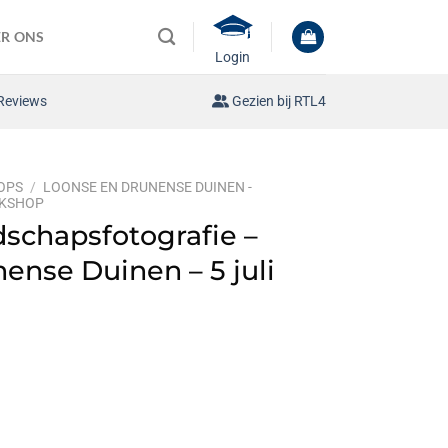
R ONS
Login
Reviews
Gezien bij RTL4
OPS
/
LOONSE EN DRUNENSE DUINEN -
RKSHOP
schapsfotografie –
ense Duinen – 5 juli