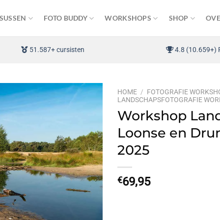
SUSSEN
FOTO BUDDY
WORKSHOPS
SHOP
OVE
51.587+ cursisten
4.8 (10.659+) 
HOME
/
FOTOGRAFIE WORKSH
LANDSCHAPSFOTOGRAFIE WO
Workshop Land
Loonse en Drun
2025
€
69,95