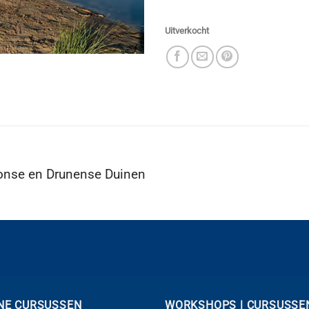
Uitverkocht
onse en Drunense Duinen
NE CURSUSSEN
WORKSHOPS | CURSUSSE