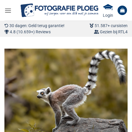
Ga
naar
Login
inhoud
30 dagen: Geld terug garantie!
51.587+ cursisten
4.8 (10.659+) Reviews
Gezien bij RTL4