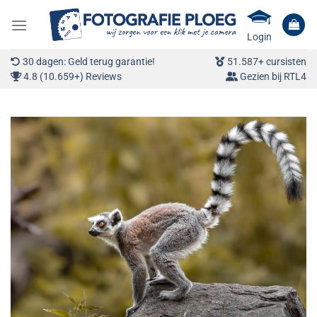
Ga
naar
Login
inhoud
30 dagen: Geld terug garantie!
51.587+ cursisten
4.8 (10.659+) Reviews
Gezien bij RTL4