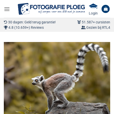
Ga
naar
Login
inhoud
30 dagen: Geld terug garantie!
51.587+ cursisten
4.8 (10.659+) Reviews
Gezien bij RTL4