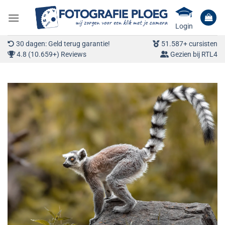
Ga
naar
Login
inhoud
30 dagen: Geld terug garantie!
51.587+ cursisten
4.8 (10.659+) Reviews
Gezien bij RTL4