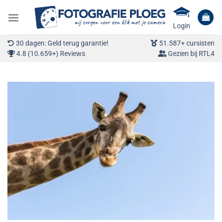
Ga
naar
Login
inhoud
30 dagen: Geld terug garantie!
51.587+ cursisten
4.8 (10.659+) Reviews
Gezien bij RTL4