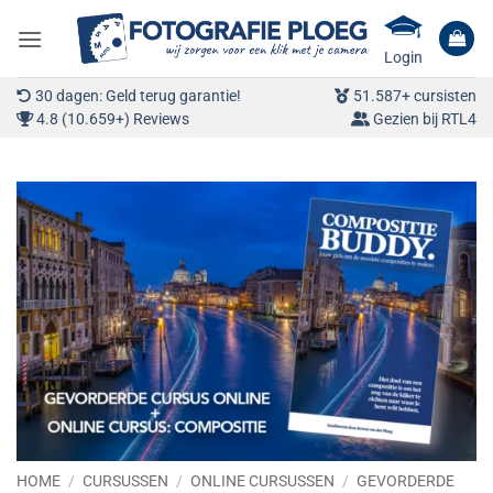
Ga
naar
Login
inhoud
30 dagen: Geld terug garantie!
51.587+ cursisten
4.8 (10.659+) Reviews
Gezien bij RTL4
HOME
/
CURSUSSEN
/
ONLINE CURSUSSEN
/
GEVORDERDE