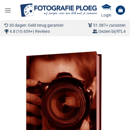
Ga
naar
Login
inhoud
30 dagen: Geld terug garantie!
51.587+ cursisten
4.8 (10.659+) Reviews
Gezien bij RTL4