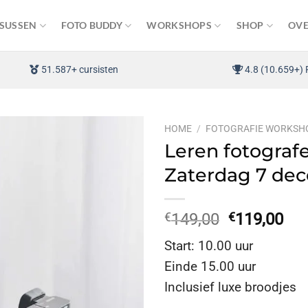
SUSSEN
FOTO BUDDY
WORKSHOPS
SHOP
OVE
51.587+ cursisten
4.8 (10.659+) 
HOME
/
FOTOGRAFIE WORKSH
Leren fotograf
Zaterdag 7 de
Oorspronke
Hui
€
149,00
€
119,00
prijs
prij
Start: 10.00 uur
was:
is:
Einde 15.00 uur
€149,00.
€11
Inclusief luxe broodjes