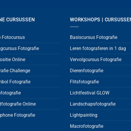
NE CURSUSSEN
WORKSHOPS | CURSUSSE
e Fotocursus
Basiscursus Fotografie
lgcursus Fotografie
Leren fotograferen in 1 dag
sitie Online
Vervolgcursus Fotografie
rafie Challenge
Dierenfotografie
nbol Fotografie
Flitsfotografie
fotografie
Lichtfestival GLOW
tfotografie Online
Landschapsfotografie
phone Fotografie
Lightpainting
Macrofotografie