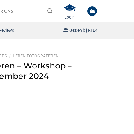
R ONS
Login
Reviews
Gezien bij RTL4
OPS
/
LEREN FOTOGRAFEREN
eren – Workshop –
cember 2024
lijke
dige
s
9,00.