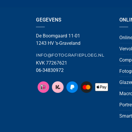
GEGEVENS
ONLI
De Boomgaard 11-01
Onlin
1243 HV ’s-Graveland
Vervo
INFO@FOTOGRAFIEPLOEG.NL
Compo
KVK 77267621
06-34830972
Fotog
Glaze
Macro
Portre
Smart