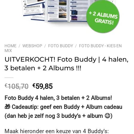
HOME
/
WEBSHOP
/
FOTO BUDDY
/
FOTO BUDDY - KIES EN
MIX
UITVERKOCHT! Foto Buddy | 4 halen,
3 betalen + 2 Albums !!!
Oorspronkelijke
Huidige
€
105,70
€
59,85
prijs
prijs
Foto Buddy 4 halen, 3 betalen + 2 Albums!
was:
is:
🎁 Cadeautip: geef een Buddy + Album cadeau
€105,70.
€59,85.
(dan heb je zelf nog 3 buddy’s + album 😉)
Maak hieronder een keuze van 4 Buddy’s: