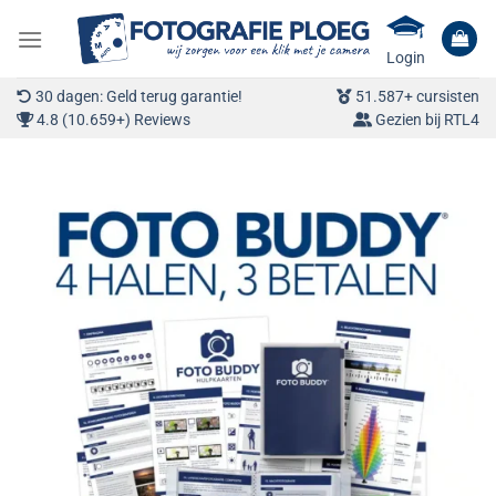
Ga
naar
Login
inhoud
30 dagen: Geld terug garantie!
51.587+ cursisten
4.8 (10.659+) Reviews
Gezien bij RTL4