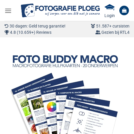
Ga
naar
Login
inhoud
30 dagen: Geld terug garantie!
51.587+ cursisten
4.8 (10.659+) Reviews
Gezien bij RTL4