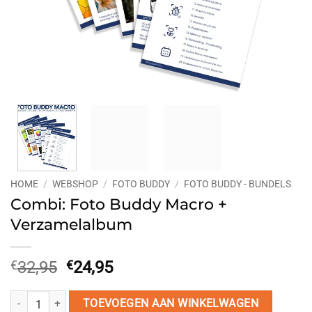
HOME
/
WEBSHOP
/
FOTO BUDDY
/
FOTO BUDDY - BUNDELS
Combi: Foto Buddy Macro +
Verzamelalbum
Oorspronkelijke
Huidige
€
32,95
€
24,95
prijs
prijs
was:
is:
Combi: Foto Buddy Macro + Verzamelalbum aantal
TOEVOEGEN AAN WINKELWAGEN