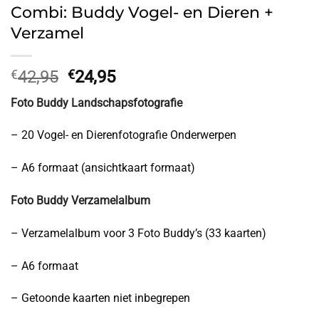
Combi: Buddy Vogel- en Dieren +
Verzamel
Oorspronkelijke
Huidige
€
42,95
€
24,95
prijs
prijs
Foto Buddy Landschapsfotografie
was:
is:
€42,95.
€24,95.
– 20 Vogel- en Dierenfotografie Onderwerpen
– A6 formaat (ansichtkaart formaat)
Foto Buddy Verzamelalbum
– Verzamelalbum voor 3 Foto Buddy’s (33 kaarten)
– A6 formaat
– Getoonde kaarten niet inbegrepen