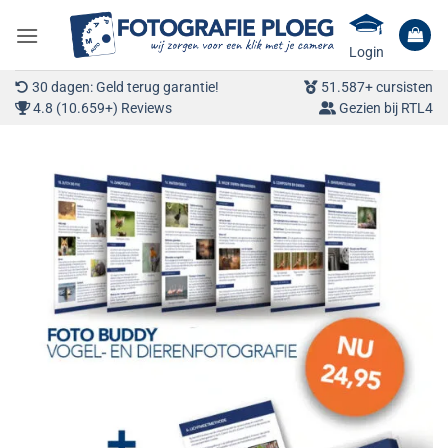
Ga
naar
Login
inhoud
30 dagen: Geld terug garantie!
51.587+ cursisten
4.8 (10.659+) Reviews
Gezien bij RTL4