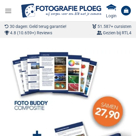
Ga
naar
Login
inhoud
30 dagen: Geld terug garantie!
51.587+ cursisten
4.8 (10.659+) Reviews
Gezien bij RTL4