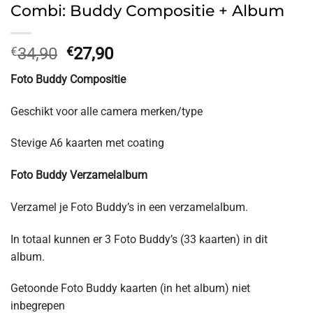
Combi: Buddy Compositie + Album
Oorspronkelijke
Huidige
€
34,90
€
27,90
prijs
prijs
Foto Buddy Compositie
was:
is:
€34,90.
€27,90.
Geschikt voor alle camera merken/type
Stevige A6 kaarten met coating
Foto Buddy Verzamelalbum
Verzamel je Foto Buddy’s in een verzamelalbum.
In totaal kunnen er 3 Foto Buddy’s (33 kaarten) in dit
album.
Getoonde Foto Buddy kaarten (in het album) niet
inbegrepen