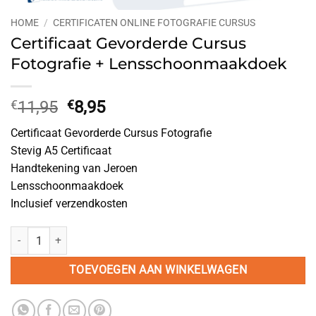
HOME
/
CERTIFICATEN ONLINE FOTOGRAFIE CURSUS
Certificaat Gevorderde Cursus
Fotografie + Lensschoonmaakdoek
Oorspronkelijke
Huidige
€
11,95
€
8,95
prijs
prijs
Certificaat Gevorderde Cursus Fotografie
was:
is:
Stevig A5 Certificaat
€11,95.
€8,95.
Handtekening van Jeroen
Lensschoonmaakdoek
Inclusief verzendkosten
Certificaat Gevorderde Cursus Fotografie + Lensschoonmaakdoek aan
TOEVOEGEN AAN WINKELWAGEN