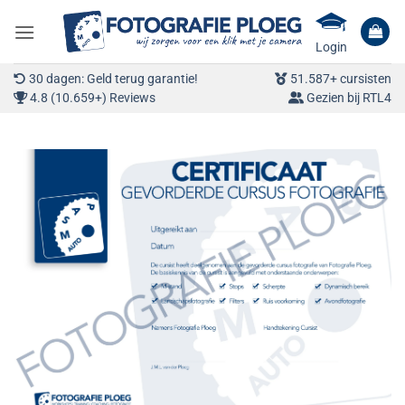
Ga
naar
Login
inhoud
30 dagen: Geld terug garantie!
51.587+ cursisten
4.8 (10.659+) Reviews
Gezien bij RTL4