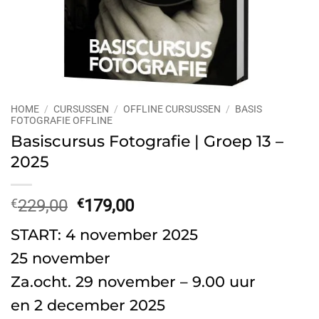
HOME
/
CURSUSSEN
/
OFFLINE CURSUSSEN
/
BASIS
FOTOGRAFIE OFFLINE
Basiscursus Fotografie | Groep 13 –
2025
Oorspronkelijke
Huidige
€
229,00
€
179,00
prijs
prijs
START: 4 november 2025
was:
is:
€229,00.
€179,00.
25 november
Za.ocht. 29 november – 9.00 uur
en 2 december 2025