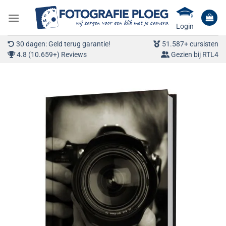
Ga
naar
Login
inhoud
30 dagen: Geld terug garantie!
51.587+ cursisten
4.8 (10.659+) Reviews
Gezien bij RTL4