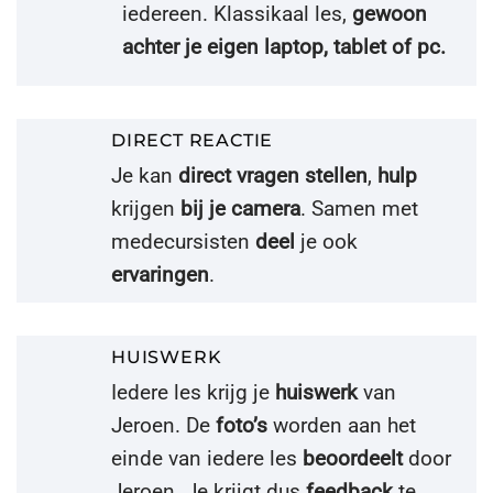
iedereen. Klassikaal les,
gewoon
achter je eigen laptop, tablet of pc.
DIRECT REACTIE
Je kan
direct vragen stellen
,
hulp
krijgen
bij je camera
. Samen met
medecursisten
deel
je ook
ervaringen
.
HUISWERK
Iedere les krijg je
huiswerk
van
Jeroen. De
foto’s
worden aan het
einde van iedere les
beoordeelt
door
Jeroen. Je krijgt dus
feedback
te