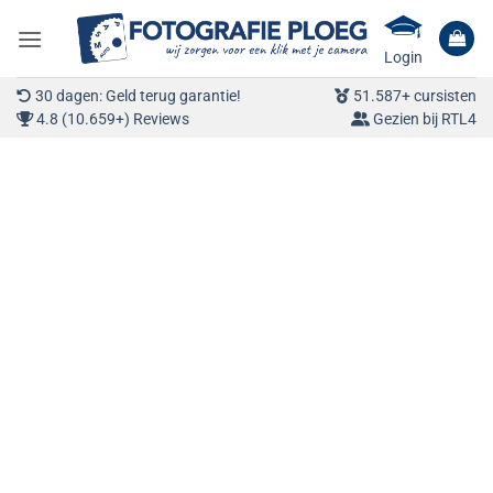
Ga
naar
Login
inhoud
30 dagen: Geld terug garantie!
51.587+ cursisten
4.8 (10.659+) Reviews
Gezien bij RTL4