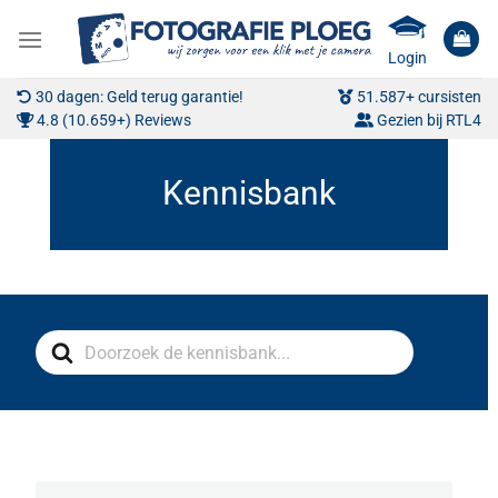
Ga
naar
Login
inhoud
30 dagen: Geld terug garantie!
51.587+ cursisten
4.8 (10.659+) Reviews
Gezien bij RTL4
Search
For