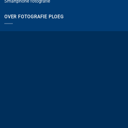
Smartphone fotografie
OVER FOTOGRAFIE PLOEG
Kennisbank
Over ons
Gespreid betalen
Sponsoring – MVO
CJP Cultuurkaart
RTL4 bij Fotografie Ploeg
Fotowerken – Jeroen
Algemene Voorwaarden
Privacy Policy