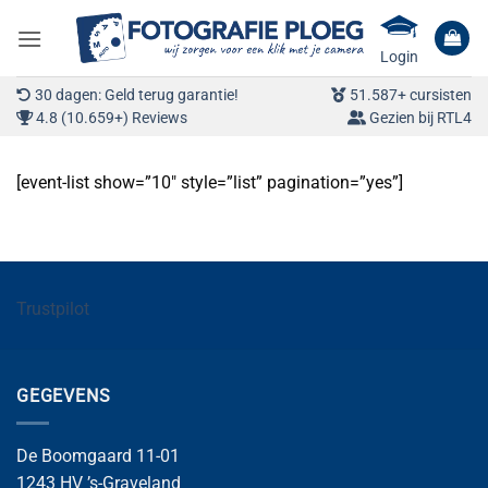
Ga
naar
Login
inhoud
30 dagen: Geld terug garantie!
51.587+ cursisten
4.8 (10.659+) Reviews
Gezien bij RTL4
[event-list show=”10″ style=”list” pagination=”yes”]
Trustpilot
GEGEVENS
De Boomgaard 11-01
1243 HV ’s-Graveland