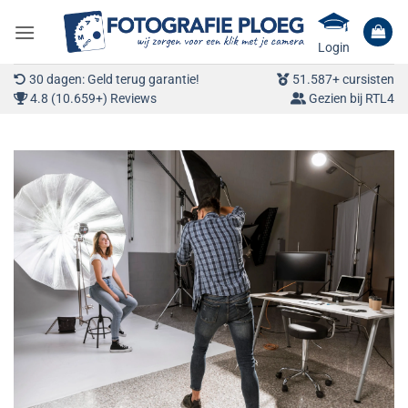
Ga
naar
Login
inhoud
30 dagen: Geld terug garantie!
51.587+ cursisten
4.8 (10.659+) Reviews
Gezien bij RTL4