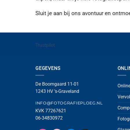
Sluit je aan bij ons avontuur en ontmo
Trustpilot
GEGEVENS
ONLI
De Boomgaard 11-01
Onlin
1243 HV ’s-Graveland
Vervo
INFO@FOTOGRAFIEPLOEG.NL
Compo
KVK 77267621
06-34830972
Fotog
Glaze