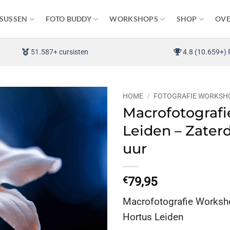
SUSSEN
FOTO BUDDY
WORKSHOPS
SHOP
OVE
51.587+ cursisten
4.8 (10.659+) 
HOME
/
FOTOGRAFIE WORKSH
Macrofotograf
Leiden – Zaterd
uur
€
79,95
Macrofotografie Worksh
Hortus Leiden