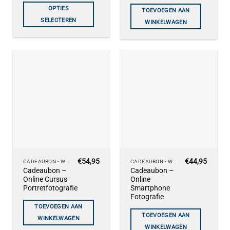
tot
OPTIES
variaties.
TOEVOEGEN AAN
€399,00
Deze
SELECTEREN
WINKELWAGEN
optie
kan
gekozen
worden
op
de
productpagina
€
54,95
€
44,95
CADEAUBON - WORKSHOPS
CADEAUBON - WORKSHOPS
Cadeaubon –
Cadeaubon –
Online Cursus
Online
Portretfotografie
Smartphone
Fotografie
TOEVOEGEN AAN
TOEVOEGEN AAN
WINKELWAGEN
WINKELWAGEN