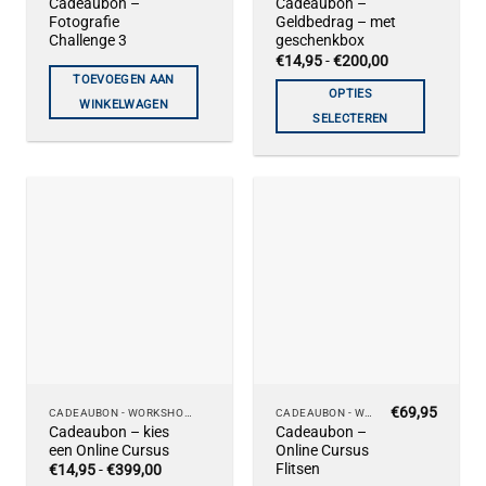
Cadeaubon –
Cadeaubon –
product
Fotografie
Geldbedrag – met
heeft
Challenge 3
geschenkbox
meerdere
Prijsklasse:
€
14,95
-
€
200,00
€14,95
variaties.
TOEVOEGEN AAN
tot
OPTIES
Deze
€200,00
WINKELWAGEN
SELECTEREN
optie
kan
gekozen
worden
op
de
productpagina
€
69,95
Dit
CADEAUBON - WORKSHOPS
CADEAUBON - WORKSHOPS
Cadeaubon – kies
Cadeaubon –
product
een Online Cursus
Online Cursus
heeft
Flitsen
Prijsklasse:
€
14,95
-
€
399,00
€14,95
meerdere