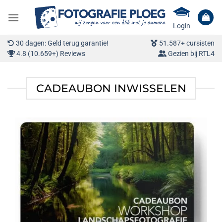
Ga
naar
Login
inhoud
30 dagen: Geld terug garantie!
51.587+ cursisten
4.8 (10.659+) Reviews
Gezien bij RTL4
CADEAUBON INWISSELEN